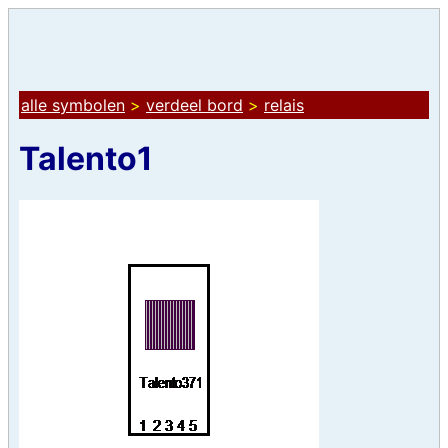
alle symbolen
>
verdeel bord
>
relais
Talento1