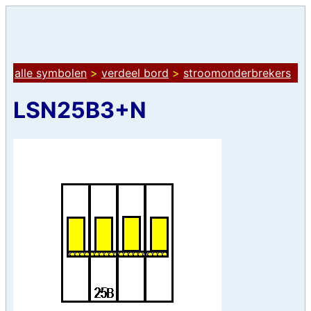
alle symbolen
>
verdeel bord
>
stroomonderbrekers
LSN25B3+N