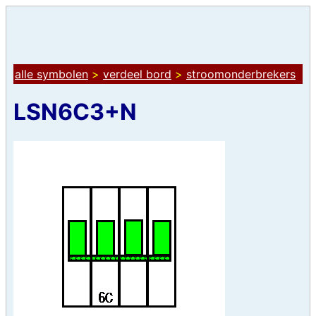
alle symbolen
>
verdeel bord
>
stroomonderbrekers
LSN6C3+N