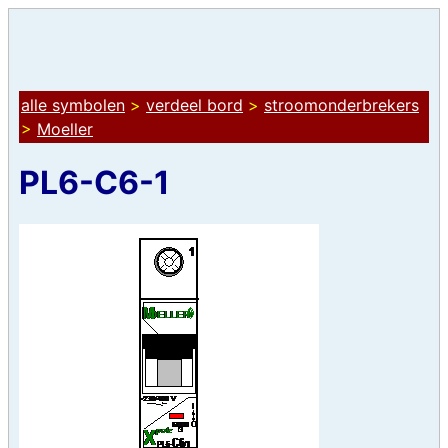
alle symbolen
>
verdeel bord
>
stroomonderbrekers
>
Moeller
PL6-C6-1