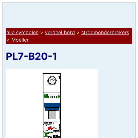
alle symbolen
>
verdeel bord
>
stroomonderbrekers
>
Moeller
PL7-B20-1