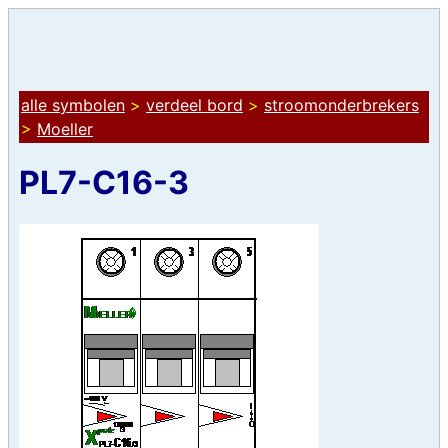
alle symbolen
>
verdeel bord
>
stroomonderbrekers
>
Moeller
PL7-C16-3