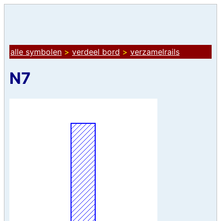
alle symbolen
>
verdeel bord
>
verzamelrails
N7