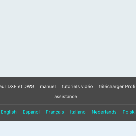
neur DXF et DWG
manuel
tutoriels vidéo
télécharger Prof
assistance
English
Espanol
Français
Italiano
Nederlands
Polski