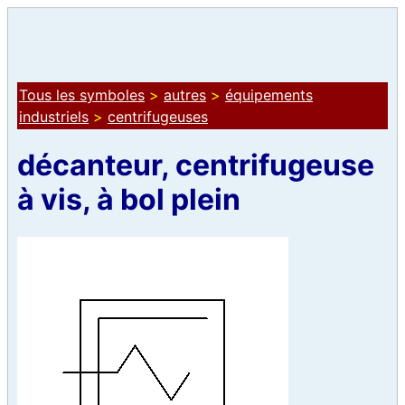
Tous les symboles
>
autres
>
équipements
industriels
>
centrifugeuses
décanteur, centrifugeuse
à vis, à bol plein