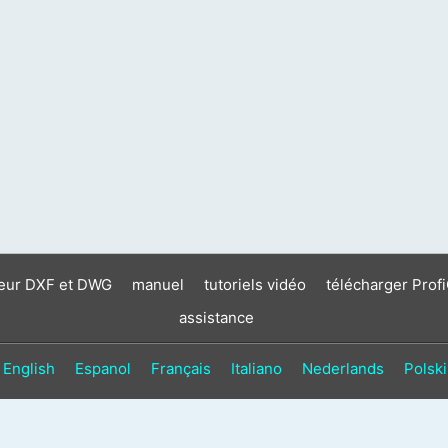
neur DXF et DWG
manuel
tutoriels vidéo
télécharger Prof
assistance
English
Espanol
Français
Italiano
Nederlands
Polski