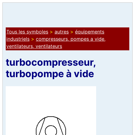
Tous les symboles
>
autres
>
équipements
industriels
>
compresseurs, pompes a vide,
ventilateurs, ventilateurs
turbocompresseur,
turbopompe à vide