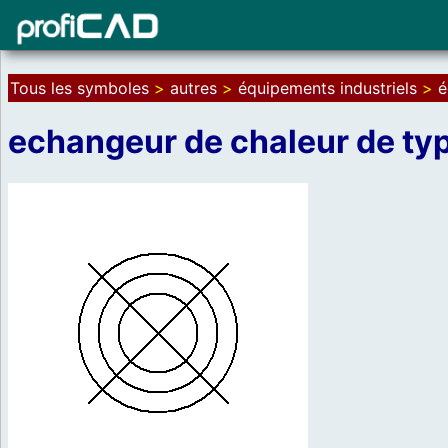
Tous les symboles
>
autres
>
équipements industriels
>
é
echangeur de chaleur de typ