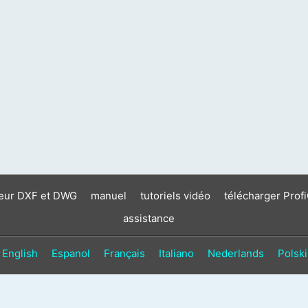
neur DXF et DWG
manuel
tutoriels vidéo
télécharger Prof
assistance
English
Espanol
Français
Italiano
Nederlands
Polski