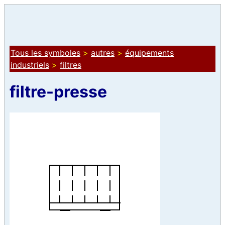
Tous les symboles
>
autres
>
équipements
industriels
>
filtres
filtre-presse