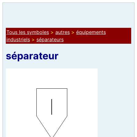
Tous les symboles
>
autres
>
équipements
industriels
>
séparateurs
séparateur