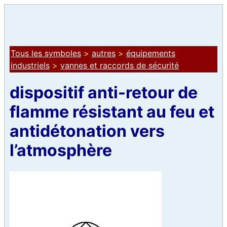
Tous les symboles
>
autres
>
équipements
industriels
>
vannes et raccords de sécurité
dispositif anti-retour de
flamme résistant au feu et
antidétonation vers
l’atmosphère