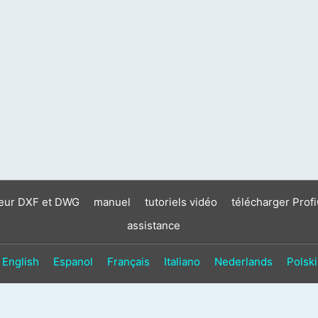
neur DXF et DWG
manuel
tutoriels vidéo
télécharger Prof
assistance
English
Espanol
Français
Italiano
Nederlands
Polski