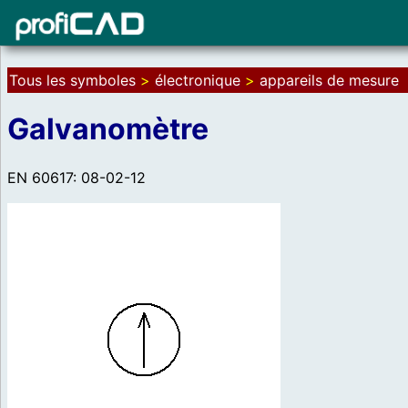
Tous les symboles
>
électronique
>
appareils de mesure
Galvanomètre
EN 60617: 08-02-12