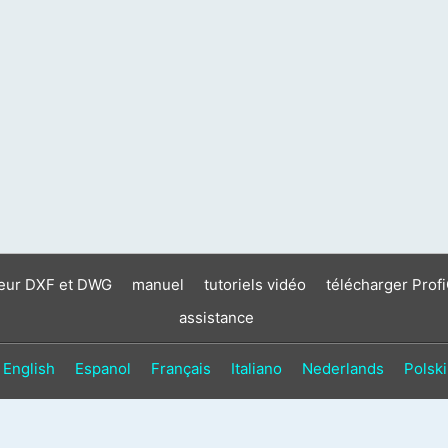
neur DXF et DWG
manuel
tutoriels vidéo
télécharger Prof
assistance
English
Espanol
Français
Italiano
Nederlands
Polski