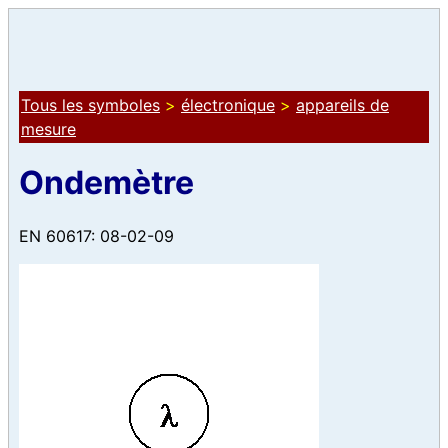
Tous les symboles
>
électronique
>
appareils de
mesure
Ondemètre
EN 60617: 08-02-09