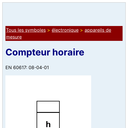
Tous les symboles
>
électronique
>
appareils de
mesure
Compteur horaire
EN 60617: 08-04-01