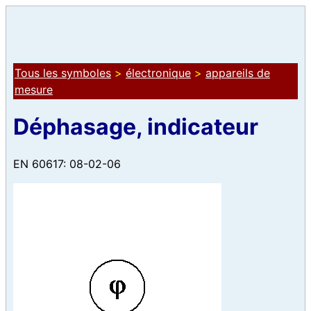
Tous les symboles
>
électronique
>
appareils de
mesure
Déphasage, indicateur
EN 60617: 08-02-06