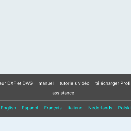
neur DXF et DWG
manuel
tutoriels vidéo
télécharger Prof
assistance
English
Espanol
Français
Italiano
Nederlands
Polski