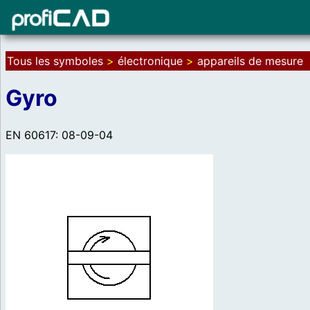
Tous les symboles
>
électronique
>
appareils de mesure
Gyro
EN 60617: 08-09-04