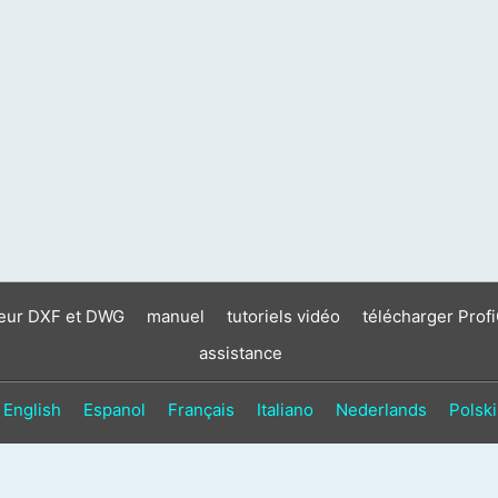
neur DXF et DWG
manuel
tutoriels vidéo
télécharger Prof
assistance
English
Espanol
Français
Italiano
Nederlands
Polski