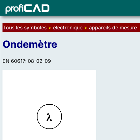
Tous les symboles
>
électronique
>
appareils de mesure
Ondemètre
EN 60617: 08-02-09