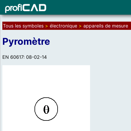
Tous les symboles
>
électronique
>
appareils de mesure
Pyromètre
EN 60617: 08-02-14