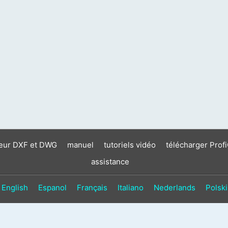
neur DXF et DWG
manuel
tutoriels vidéo
télécharger Prof
assistance
English
Espanol
Français
Italiano
Nederlands
Polski