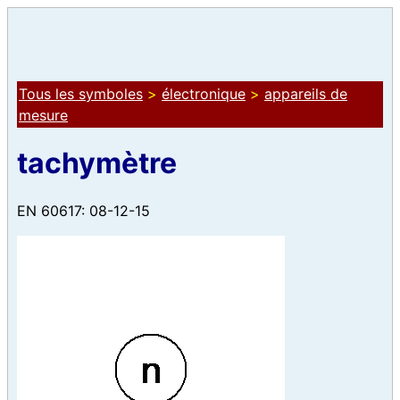
Tous les symboles
>
électronique
>
appareils de
mesure
tachymètre
EN 60617: 08-12-15