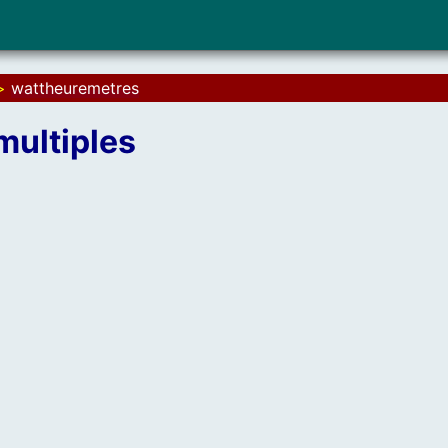
>
wattheuremetres
multiples