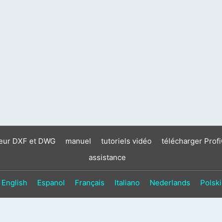
neur DXF et DWG
manuel
tutoriels vidéo
télécharger Prof
assistance
English
Espanol
Français
Italiano
Nederlands
Polski