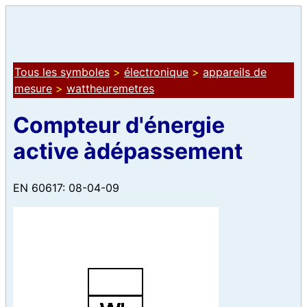
Tous les symboles
>
électronique
>
appareils de
mesure
>
wattheuremetres
Compteur d'énergie
active àdépassement
EN 60617: 08-04-09