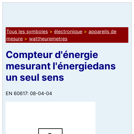
Tous les symboles
>
électronique
>
appareils de
mesure
>
wattheuremetres
Compteur d'énergie
mesurant l'énergiedans
un seul sens
EN 60617: 08-04-04