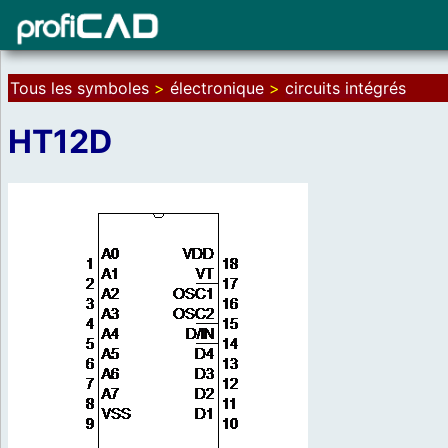
Tous les symboles
>
électronique
>
circuits intégrés
HT12D