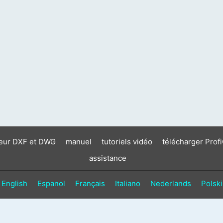
neur DXF et DWG
manuel
tutoriels vidéo
télécharger Prof
assistance
English
Espanol
Français
Italiano
Nederlands
Polski