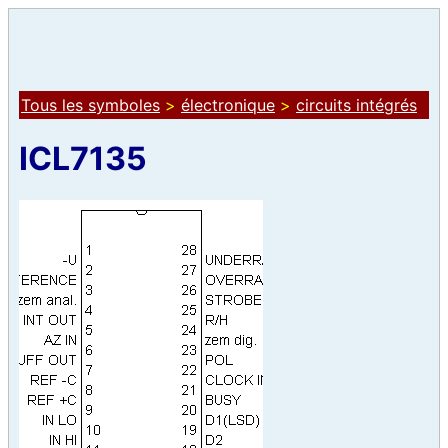
Tous les symboles
>
électronique
>
circuits intégrés
ICL7135