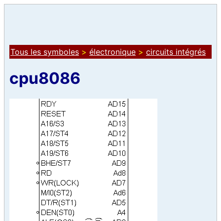
Tous les symboles
>
électronique
>
circuits intégrés
cpu8086