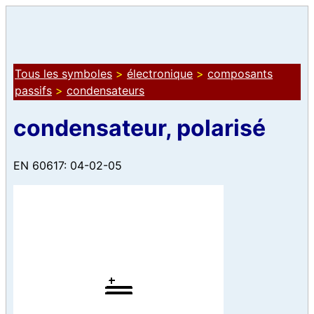
Tous les symboles
>
électronique
>
composants
passifs
>
condensateurs
condensateur, polarisé
EN 60617: 04-02-05