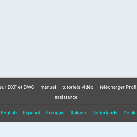
neur DXF et DWG
manuel
tutoriels vidéo
télécharger Prof
assistance
English
Espanol
Français
Italiano
Nederlands
Polski