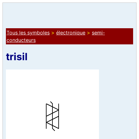
Tous les symboles
>
électronique
>
semi-
conducteurs
trisil