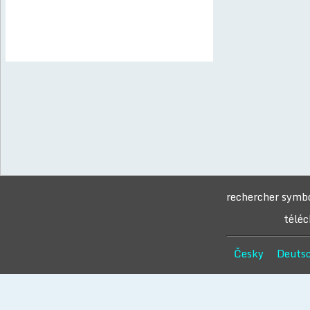
rechercher symb
téléc
Česky
Deuts