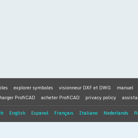
oles
explorer symboles
visionneur DXF et DWG
manuel
harger ProfiCAD
acheter ProfiCAD
privacy policy
assist
ch
English
Espanol
Français
Italiano
Nederlands
R