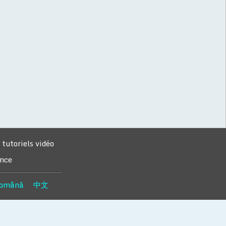
tutoriels vidéo
ance
omână
中文