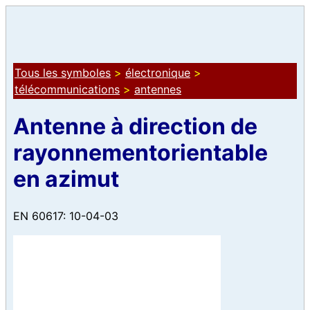
Tous les symboles
>
électronique
>
télécommunications
>
antennes
Antenne à direction de
rayonnementorientable
en azimut
EN 60617: 10-04-03