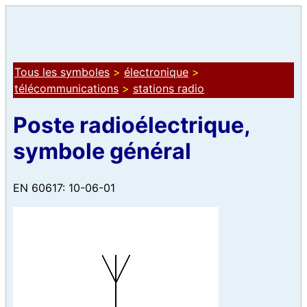
Tous les symboles
>
électronique
>
télécommunications
>
stations radio
Poste radioélectrique,
symbole général
EN 60617: 10-06-01