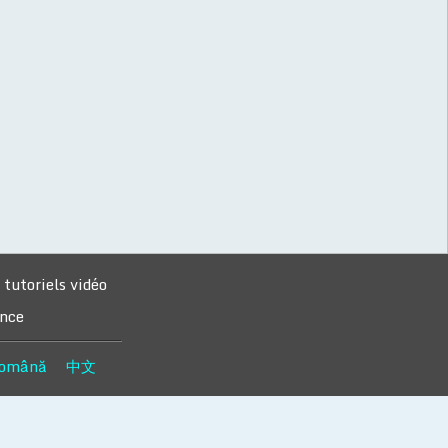
tutoriels vidéo
ance
omână
中文