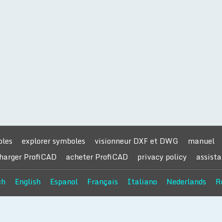
oles
explorer symboles
visionneur DXF et DWG
manuel
harger ProfiCAD
acheter ProfiCAD
privacy policy
assist
ch
English
Espanol
Français
Italiano
Nederlands
R