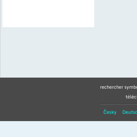
rechercher symb
téléc
Česky
Deuts