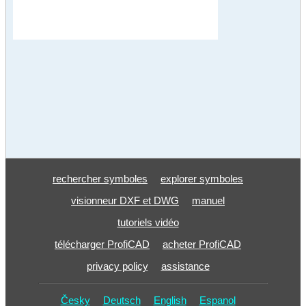
rechercher symboles
explorer symboles
visionneur DXF et DWG
manuel
tutoriels vidéo
télécharger ProfiCAD
acheter ProfiCAD
privacy policy
assistance
Česky
Deutsch
English
Espanol