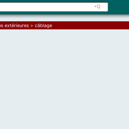
ns extérieures
>
câblage