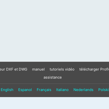
neur DXF et DWG
manuel
tutoriels vidéo
télécharger Prof
assistance
English
Espanol
Français
Italiano
Nederlands
Polski