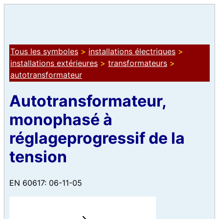
Tous les symboles
>
installations électriques
>
installations extérieures
>
transformateurs
>
autotransformateur
Autotransformateur,
monophasé à
réglageprogressif de la
tension
EN 60617: 06-11-05