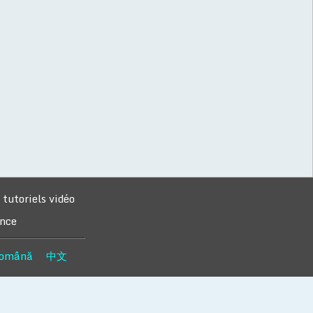
tutoriels vidéo
ance
omână
中文