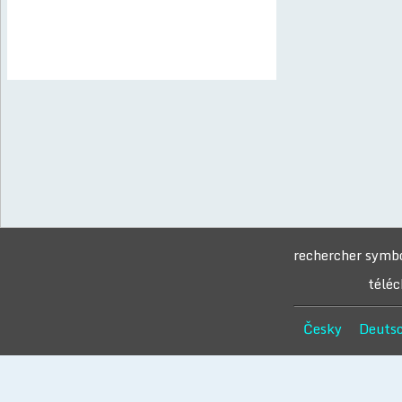
rechercher symb
téléc
Česky
Deuts