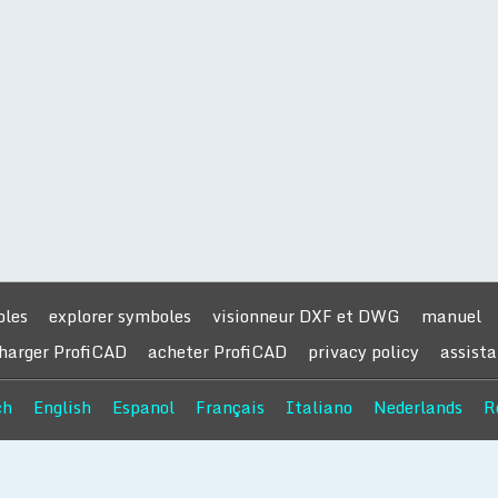
oles
explorer symboles
visionneur DXF et DWG
manuel
harger ProfiCAD
acheter ProfiCAD
privacy policy
assist
ch
English
Espanol
Français
Italiano
Nederlands
R