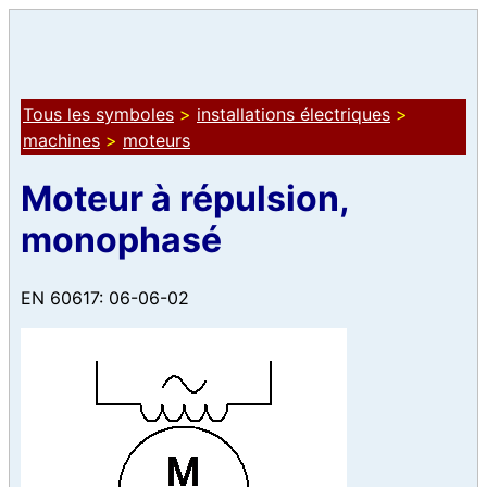
Tous les symboles
>
installations électriques
>
machines
>
moteurs
Moteur à répulsion,
monophasé
EN 60617: 06-06-02