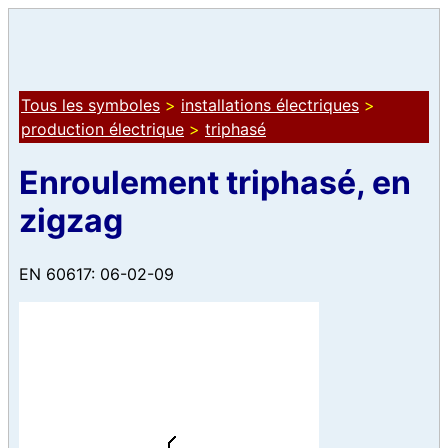
Tous les symboles
>
installations électriques
>
production électrique
>
triphasé
Enroulement triphasé, en
zigzag
EN 60617: 06-02-09