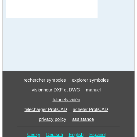
rechercher symboles
explorer symboles
visionneur DXF et DWG
manuel
tutoriels vidéo
télécharger ProfiCAD
acheter ProfiCAD
privacy policy
assistance
Česky
Deutsch
English
Espanol