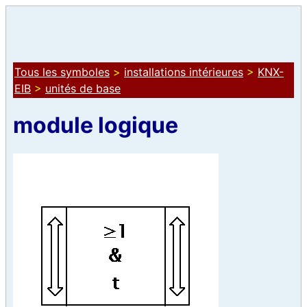
Tous les symboles
>
installations intérieures
>
KNX-
EIB
>
unités de base
module logique