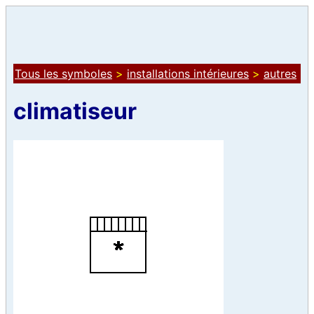
Tous les symboles
>
installations intérieures
>
autres
climatiseur