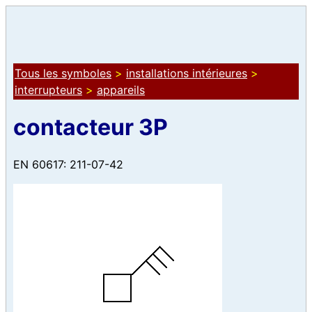
Tous les symboles
>
installations intérieures
>
interrupteurs
>
appareils
contacteur 3P
EN 60617: 211-07-42