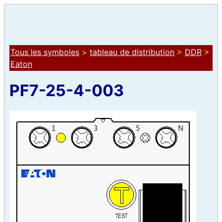
Tous les symboles
>
tableau de distribution
>
DDR
>
Eaton
PF7-25-4-003