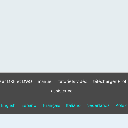
neur DXF et DWG
manuel
tutoriels vidéo
télécharger Prof
assistance
English
Espanol
Français
Italiano
Nederlands
Polski