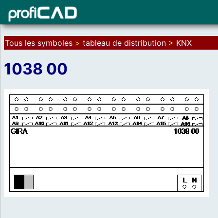
Tous les symboles
>
tableau de distribution
>
KNX
1038 00