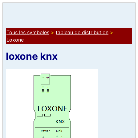
Tous les symboles
>
tableau de distribution
>
Loxone
loxone knx